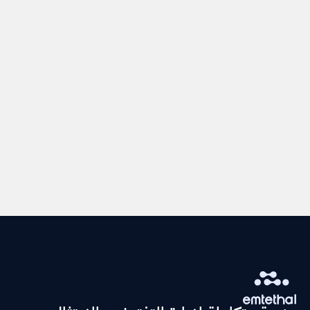
حق الحذف
طلب حذف بياناتك وفق الشروط والاستثناءات النظامية.
حق النقل
استلام نسخة من بياناتك بصيغة قابلة للقراءة الآلية.
حق الاعتراض حق الاعتراض
الاعتراض على معالجة بياناتك في حالات معينة.
حق التقييد
طلب تقييد معالجة بياناتك في حالات بعينها.
التحديثات على السياسة
نُبلّغك بالتحديثات عبر البريد الإلكتروني المسجّل لديك.
نعرض إشعارًا واضحًا داخل المنصة لمدة لا تقل عن أسبوعين.
نُحدّث تاريخ "آخر تحديث" في أعلى هذه الصفحة.