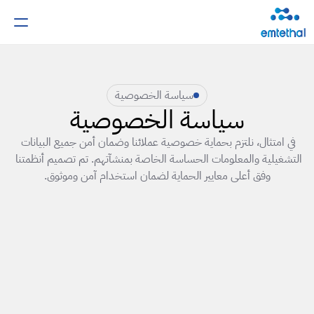
سياسة الخصوصية
سياسة الخصوصية
في امتثال، نلتزم بحماية خصوصية عملائنا وضمان أمن جميع البيانات 
التشغيلية والمعلومات الحساسة الخاصة بمنشآتهم. تم تصميم أنظمتنا 
وفق أعلى معايير الحماية لضمان استخدام آمن وموثوق.
تعريف الشركة ونطاق السياسة
تُصدر هذه السياسة عن شركة امتثال، المسجّلة في المملكة العربية 
السعودية ومقرّها الرياض، والمتخصصة في تقديم حلول المراقبة 
الذكية وإدارة الامتثال لقطاع الأغذية والضيافة.
تسري هذه السياسة على جميع المستخدمين الذين يتفاعلون مع 
منصتنا الرقمية، وتطبيق الجوال، والأجهزة المتصلة (الكاميرات 