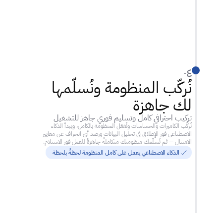
٠٤
نُركّب المنظومة ونُسلّمها 
لك جاهزة
تركيب احترافي كامل وتسليم فوري جاهز للتشغيل
نُركّب الكاميرات والحساسات ونُفعّل المنظومة بالكامل، ويبدأ الذكاء 
الاصطناعي فور الإطلاق في تحليل البيانات ورصد أي انحراف عن معايير 
الامتثال — ثم نُسلّمك منظومتك متكاملةً جاهزةً للعمل فور الاستلام.
الذكاء الاصطناعي يعمل على كامل المنظومة لحظةً بلحظة