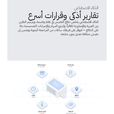
الذكاء الاصطناعي
تقارير أذكى وقرارات أسرع
الذكاء الاصطناعي يلخّص نتائج التفتيش في نقاط واضحة، ويترجم التقارير 
بين العربية والإنجليزية تلقائياً، ويُنشئ المهام والإجراءات التصحيحية بناءً 
على النتائج — فيوفّر على فريقك ساعات من المراجعة اليدوية ويضمن إن 
مفيش مخالفة تعدي بدون متابعة.