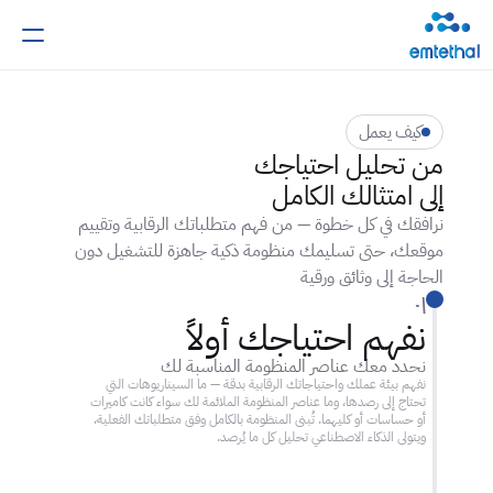
كيف يعمل
من تحليل احتياجك
إلى امتثالك الكامل
نرافقك في كل خطوة — من فهم متطلباتك الرقابية وتقييم 
موقعك، حتى تسليمك منظومة ذكية جاهزة للتشغيل دون 
الحاجة إلى وثائق ورقية
٠١
نفهم احتياجك أولاً
نحدد معك عناصر المنظومة المناسبة لك
نفهم بيئة عملك واحتياجاتك الرقابية بدقة — ما السيناريوهات التي 
تحتاج إلى رصدها، وما عناصر المنظومة الملائمة لك سواء كانت كاميرات 
أو حساسات أو كليهما. تُبنى المنظومة بالكامل وفق متطلباتك الفعلية، 
ويتولى الذكاء الاصطناعي تحليل كل ما يُرصد.