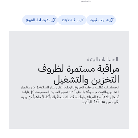
تنبيهات فورية
مراقبة 24/7
 مقارنة أداء الفروع
 الحساسات البيئية
مراقبة مستمرة لظروف 
التخزين والتشغيل
الحساسات تراقب درجات الحرارة والرطوبة على مدار الساعة في كل مناطق 
التخزين والتحضير — وتُنبّهك فوراً عند تجاوز الحدود المسموحة. كل قراءة 
تُسجّل تلقائياً مع الموقع والوقت، فتملك سجلاً رقمياً كاملاً جاهزاً لأي زيارة 
رقابية من SFDA أو البلدية.