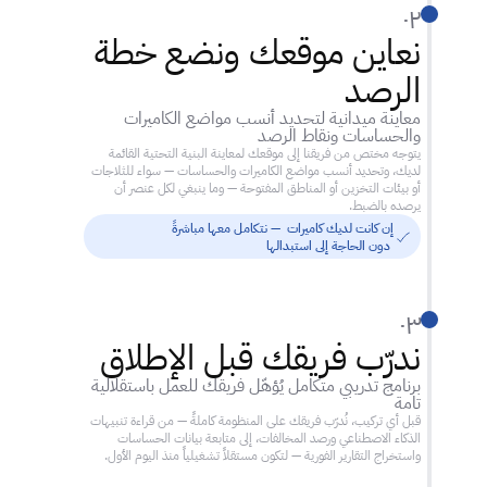
٠٢
نعاين موقعك ونضع خطة 
الرصد
معاينة ميدانية لتحديد أنسب مواضع الكاميرات 
والحساسات ونقاط الرصد
يتوجه مختص من فريقنا إلى موقعك لمعاينة البنية التحتية القائمة 
لديك، وتحديد أنسب مواضع الكاميرات والحساسات — سواء للثلاجات 
أو بيئات التخزين أو المناطق المفتوحة — وما ينبغي لكل عنصر أن 
يرصده بالضبط.
إن كانت لديك كاميرات  — نتكامل معها مباشرةً
 دون الحاجة إلى استبدالها
٠٣
ندرّب فريقك قبل الإطلاق
برنامج تدريبي متكامل يُؤهّل فريقك للعمل باستقلالية 
تامة
قبل أي تركيب، نُدرّب فريقك على المنظومة كاملةً — من قراءة تنبيهات 
الذكاء الاصطناعي ورصد المخالفات، إلى متابعة بيانات الحساسات 
واستخراج التقارير الفورية — لتكون مستقلاً تشغيلياً منذ اليوم الأول.